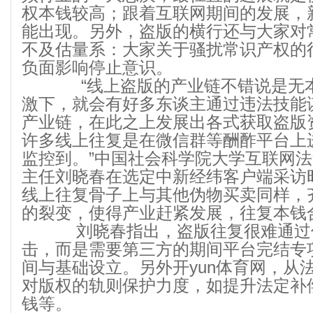
权本钱较高；跟着互联网期间的发展，新
能出现。另外，盗版的横行还与大家对
不及估量系：大家关于骚扰常识产权的
负面影响停止意识。
“线上盗版的产业链不错说是无本
激下，就会有好多东谈主通过违法技能
产业链，在此之上发展出各式获取盗版
许多线上往复是在微信群等酬酢平台上
监控到。”中国社会科学院大学互联网
主任刘晓春在选定中新经纬客户端采访
线上往复骨子上与其他伪物买卖同样，
的裂变，使得产业赶紧发展，往复本钱
刘晓春指出，盗版往复很难通过
击，而是需要第三方的期间平台完结专
间与基础设立。另外开yun体育网，从
对版权的轨则保护力度，如提升法定补
钱等。