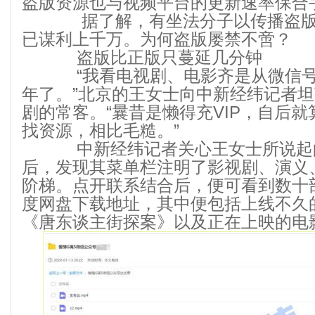
盗版资源也与视频平台的更新速率保合
据了解，有坐法分子以传播盗版
已谋利上千万。为何盗版屡禁不啻？
盗版比正版只蔓延几分钟
“我看电视剧、电影齐是从微信号
年了。”北京的王女士向中新经纬记者
剧的常客。“曩昔是懒得充VIP，自后
找资源，相比毛糙。”
中新经纬记者关心王女士所说起的
后，发现其菜单栏注明了影视剧、演义
阶梯。点开联系结合后，便可看到数十
度网盘下载地址，其中便包括上线不久
《唐东谈主街探案》以及正在上映的电