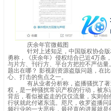
庆余年官微截图
针对上述知足，中国版权协会版
勇称，《庆余年》侵权结合已近4万条
与片方、刊行方、平台方把控不严估量
题出在哪？ 影视剧资源盗版问题，在
心、打击的焦点之一。
有从业者分析称，盗播骚扰了著
权，是一种骚扰常识产权的行动，被东
背后，看似被盗走的仅仅流量，实则创
行状就此付诸东流。咫尺，收罗盗播问
频行业的一大恶疾，最径直的进展就是