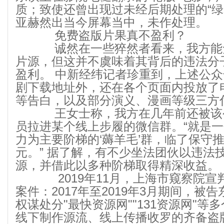
质；致使还曾出现过未经后期处理的“绿
亚赫然出当今屏幕当中，未作处理。
免费盗版片果真不盈利？
诚然在一些猝然者看来，我方能
片源，但这并不虞味着其背后的违法分
盈利。 中新经纬记者珍重到，上述公
剧下载地址外，还在各个页面内投放了
等告白，以及部分演义、漫画等级三方
王女士称，我方在几年前还被该
员拉进某个线上步履的微信群。“就是
力为主要阶梯的‘薅羊毛’群，临了保守
元。” 据了解，有不少坐法团伙以违法
源，并借此以多种阶梯取得精深收益。
2019年11月，上海市窥察院宣
案件：2017年至2019年3月期间，被
权谋处分"最快资源网""131资源网"
线下制作源流、线上传播收罗的齐备盗