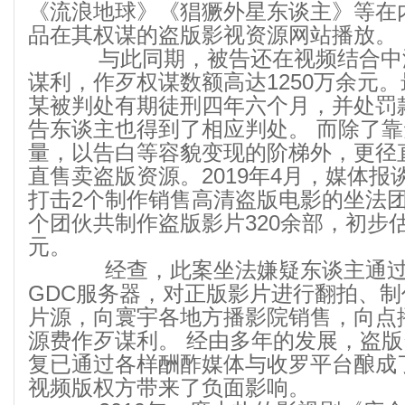
《流浪地球》《猖獗外星东谈主》等在
品在其权谋的盗版影视资源网站播放。
与此同期，被告还在视频结合中
谋利，作歹权谋数额高达1250万余元
某被判处有期徒刑四年六个月，并处罚
告东谈主也得到了相应判处。 而除了
量，以告白等容貌变现的阶梯外，更径
直售卖盗版资源。2019年4月，媒体
打击2个制作销售高清盗版电影的坐法
个团伙共制作盗版影片320余部，初步估
元。
经查，此案坐法嫌疑东谈主通过
GDC服务器，对正版影片进行翻拍、
片源，向寰宇各地方播影院销售，向点
源费作歹谋利。 经由多年的发展，盗
复已通过各样酬酢媒体与收罗平台酿成
视频版权方带来了负面影响。