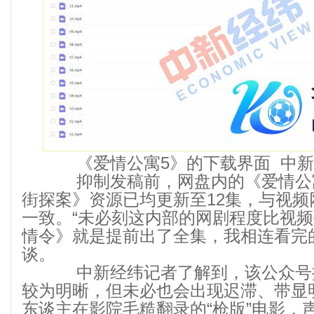
《爱情公寓5》的下载界面 中新
抑制发稿前，网盘内的《爱情公寓
街探案》资源已均更新至12集，与视频
一致。“未必刻这内部的网剧程度比视
情令》就是提前出了全集，我相连看完
谈。
中新经纬记者了解到，该公众号
较为明晰，但未必也会出现迟滞、带显
东谈主在影院毛糙翻录的“枪版”电影，