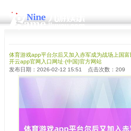
体育游戏app平台尔后又加入赤军成为战场上国富
开云app官网入口网址·(中国)官方网站
发布日期：2026-02-12 15:51 点击次数：209