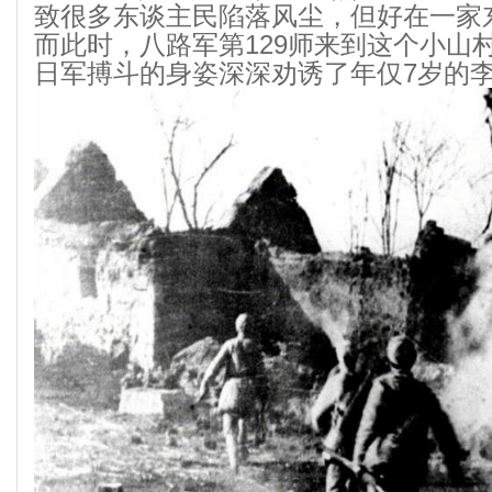
致很多东谈主民陷落风尘，但好在一家
而此时，八路军第129师来到这个小山
日军搏斗的身姿深深劝诱了年仅7岁的