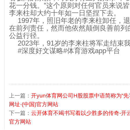
花一分钱。”这个原则对任何官员来说
李来柱却大约十年如一日坚捏下去。
1997年，照旧年老的李来柱卸任，
在前列责任，然而他依然颠倒良善前列
公益行径。
2023年，91岁的李来柱将军走结束
#深度好文谋略#体育游戏app平台
上一篇：
开yun体育网公司H股股票中语简称为“先
网址·(中国)官方网站
下一篇：
云开体育不竭书写着以少胜多的传奇-开云a
官方网站