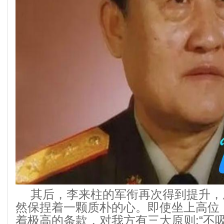
其后，李来柱的军衔再次得到提升，
然保捏着一颗质朴的心。即使坐上高位
着极高的条款，对我方有三大原则:“不