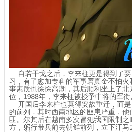
自若干戈之后，李来柱更是得到了要
习，有了愈加专科的军事磨真金不怕火
事素质也徐徐高潮，其后顺利坐上了北
位，1988年，李来柱被授予中将的军衔
开国后李来柱也莫得安故重迁，而是
的前列，其时西南地区的匪患严重，他
匪。尔其后在越南多次冒犯我国限制之
方，躬行带兵前去朝鲜前列，立下汗马