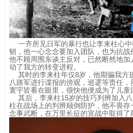
一齐所见日军的暴行也让李来柱心中
韧，他一心念念要加入团队，也为抗战
他不顾周围东谈主反对，已然断然地加
动了我方的转变进程。
其时的李来柱年仅8岁，他期骗我方
八路军进行谍报的傍观，巡逻等责任，
寰宇皆看在眼里，很快他便成为了儿童
其后，李来柱15岁的技巧判辨加入
柱在战场上的判辨颠倒防护，他不畏存
念事武断，在万里长征的宣战中取得了