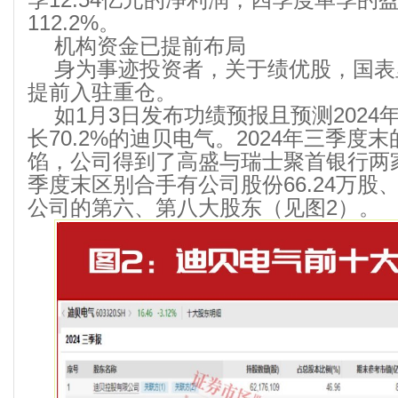
112.2%。
机构资金已提前布局
身为事迹投资者，关于绩优股，国表
提前入驻重仓。
如1月3日发布功绩预报且预测202
长70.2%的迪贝电气。2024年三季度
馅，公司得到了高盛与瑞士聚首银行两
季度末区别合手有公司股份66.24万股、
公司的第六、第八大股东（见图2）。