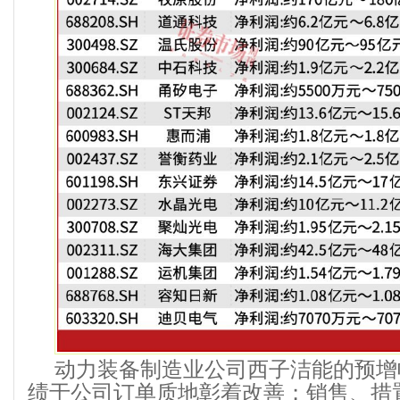
动力装备制造业公司西子洁能的预增
绩于公司订单质地彰着改善；销售、措