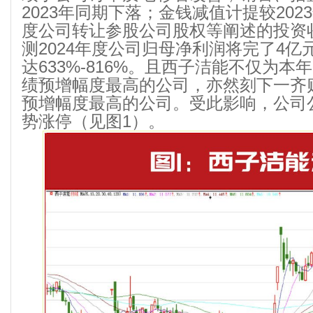
2023年同期下落；金钱减值计提较202
度公司转让参股公司股权等阐述的投资
测2024年度公司归母净利润将完了4亿
达633%-816%。且西子洁能不仅为
绩预增幅度最高的公司，亦然刻下一齐
预增幅度最高的公司。受此影响，公司
势涨停（见图1）。