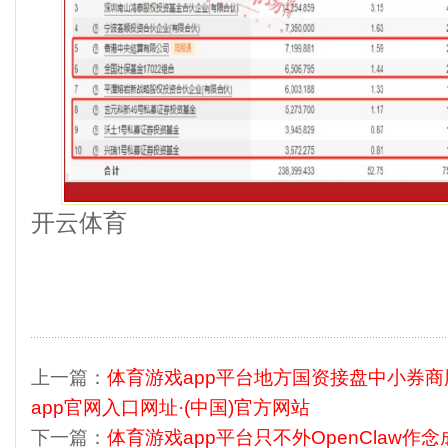
开云体育
上一篇：
体育游戏app平台地方国资接盘中小券商
app官网入口网址·(中国)官方网站
下一篇：
体育游戏app平台只不外OpenClaw作