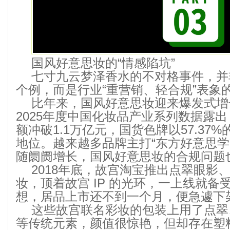
国风好意思妆的“情感陷坑”
七寸九云梦泽香水的不对格事件，并
个例，而是行业“重营销、轻合规”表象
比年来，国风好意思妆迎来爆发式增
2025年度中国化妆品产业系列数据露
额冲破1.1万亿元，国货色牌以57.37
地位。越来越多品牌主打“东方好意思学”
随阛阓增长，国风好意思妆的合规问题
2018年底，故宫淘宝推出点翠眼影
妆，顶着故宫 IP 的光环，一上线就备
想，居品上市还不到一个月，便急遽下
这些故宫联名彩妆的包装上用了点翠
等传统元素，颜值很惊艳，但却存在塑