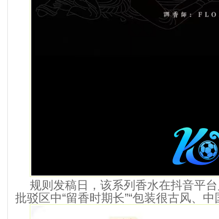
规则发稿日，该系列香水在抖音平台累
批驳区中“留香时期长”“包装很古风、中