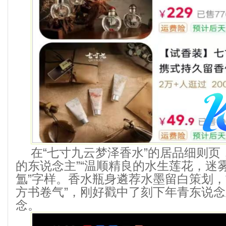
在“七寸九云梦泽香水”的居品细则页
的东说念主”“温顺精良的水生莲花，迷
氲”字样。香水瓶身遴荐水墨留白策划，
方书卷气”，刚好戳中了刻下年青东说
念。