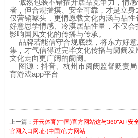
诚然包装不错擢升居品竞争力，情感
者，但合规揣摸、安全可靠，才是立身之
仅营销噱头，更情愿载文化内涵与品性
好意思学情感、冷漠居品性量，不仅会
影响国风文化的传播与传承。
品牌若能信守合规底线，将东方好意
集，才气信得过完毕文化传播与阛阓发
文化走向更广阔的阛阓。
图源：抖音、杭州市阛阓监督贬责局
育游戏app平台
上一篇：
开云体育(中国)官方网站这与360“AI+安
官网入口网址·(中国)官方网站