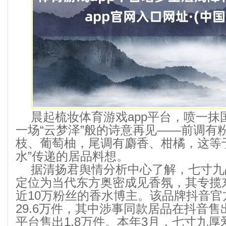
晨起梳妆体育游戏app平台，喷一抹
一场“云梦泽”般的诗意再见——前调有
枝、葡萄柚，尾调有麝香、柑橘，这等
水”传递的居品料想。
据清扬君舆情分析中心了解，七寸九品
定位为当代东方奥密成见香氛，其专揽
近10万粉丝的香水博主。该品牌抖音官
29.6万件，其中涉事同款居品在抖音售
平台售出1.8万件。本年3月，七寸九