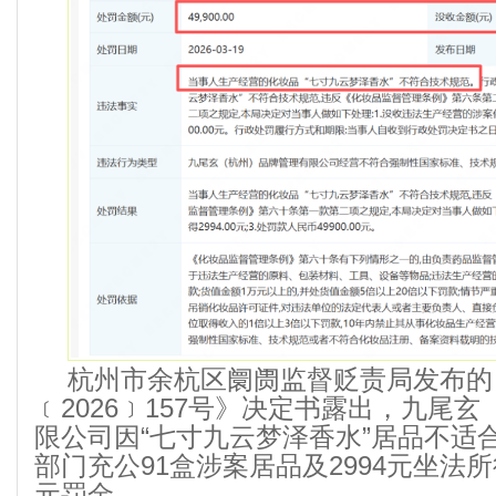
杭州市余杭区阛阓监督贬责局发布的
﹝2026﹞157号》决定书露出，九尾
限公司因“七寸九云梦泽香水”居品不适
部门充公91盒涉案居品及2994元坐法所
元罚金。